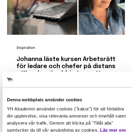
Inspiration
Johanna läste kursen Arbetsrätt
för ledare och chefer på distans
– “Kunskap är aldrig tung att
bära”
Efter ett långt yrkesliv med många olika
roller, från butiksjobb...
Denna webbplats använder cookies
YH Akademin använder cookies ("kakor") för att förbättra
Läs mer
din upplevelse, visa relevanta annonser och innehåll samt
analysera vår trafik. Genom att klicka på "Tillåt alla"
samtycker du till vår användning av cookies.
Läs mer om