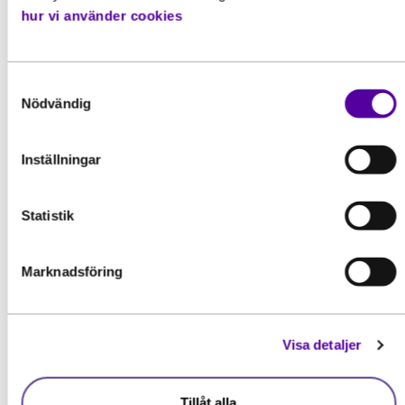
hur vi använder cookies
Samtyckesval
Nödvändig
Inställningar
Statistik
Inspiration
Marknadsföring
“Efter 20 år i branschen vill jag
fortfarande lära mig mer”
Kristoffer Hedentor arbetar som platschef
Visa detaljer
på Strängbetongs montageavdelning. Han
har haft rollen...
Tillåt alla