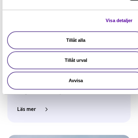
Visa detaljer
Tillåt alla
Inspiration
Från vården till miljöutredning:
Tillåt urval
”Det bästa yrkesval jag har
gjort”
Avvisa
Efter flera år som undersköterska växte
längtan efter att byta...
Läs mer