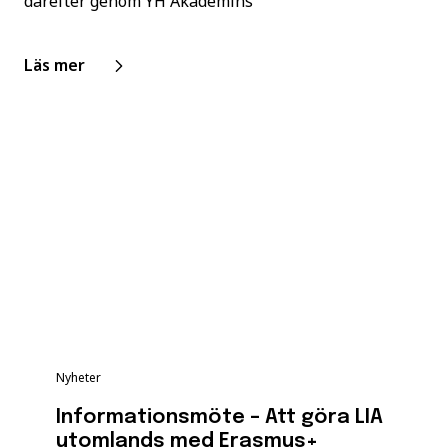
därefter genom YH Akademins
Läs mer
Nyheter
Informationsmöte – Att göra LIA
utomlands med Erasmus+