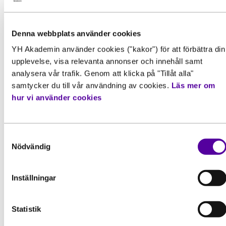
Denna webbplats använder cookies
YH Akademin använder cookies ("kakor") för att förbättra din
upplevelse, visa relevanta annonser och innehåll samt
analysera vår trafik. Genom att klicka på "Tillåt alla"
samtycker du till vår användning av cookies.
Läs mer om
hur vi använder cookies
Inspiration
Samtyckesval
Nödvändig
“Efter 20 år i branschen vill jag
fortfarande lära mig mer”
Inställningar
Kristoffer Hedentor arbetar som platschef
på Strängbetongs montageavdelning. Han
Statistik
har haft rollen...