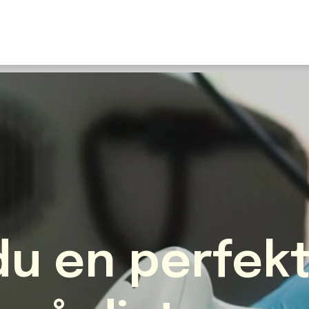
U
S
F
N
I
O
Fr
E
du en perfek