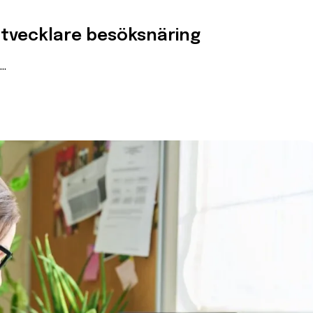
sutvecklare besöksnäring
..