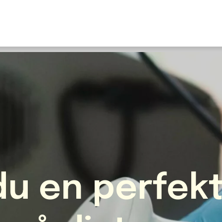
U
S
F
N
I
O
Fr
E
du en perfek