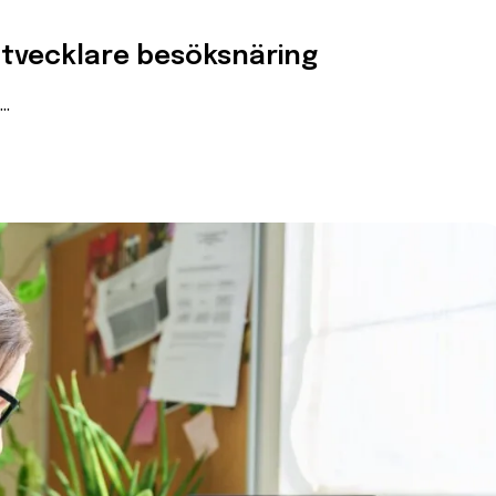
sutvecklare besöksnäring
..