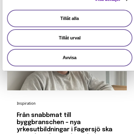
Läs mer
Tillåt alla
Tillåt urval
Avvisa
Inspiration
Från snabbmat till
byggbranschen – nya
yrkesutbildningar i Fagersjö ska