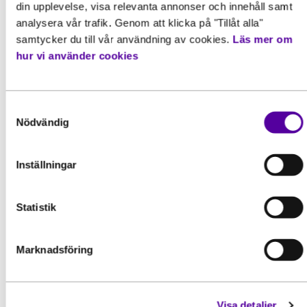
din upplevelse, visa relevanta annonser och innehåll samt
analysera vår trafik. Genom att klicka på "Tillåt alla"
samtycker du till vår användning av cookies.
Läs mer om
hur vi använder cookies
Samtyckesval
Nödvändig
Inställningar
Inspiration
Statistik
“Efter 20 år i branschen vill jag
fortfarande lära mig mer”
Marknadsföring
Kristoffer Hedentor arbetar som platschef
på Strängbetongs montageavdelning. Han
har haft rollen...
Visa detaljer