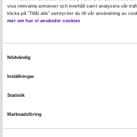
visa relevanta annonser och innehåll samt analysera vår traf
kunskaper utan att behöva säga
klicka på "Tillåt alla" samtycker du till vår användning av co
upp dig från din nuvarande
mer om hur vi använder cookies
anställning!
Samtyckesval
Nödvändig
Inställningar
Statistik
Relaterade
Marknadsföring
artiklar