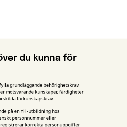
över du kunna för
pfylla grundläggande behörighetskrav.
er motsvarande kunskaper, färdigheter
ärskilda förkunskapskrav.
ande på en YH-utbildning hos
svenskt personnummer eller
 registrerar korrekta personuppgifter