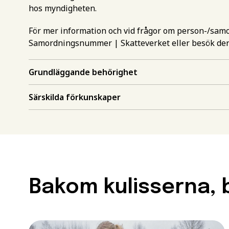
hos myndigheten.
För mer information och vid frågor om person-/sa
Samordningsnummer | Skatteverket
eller besök de
Grundläggande behörighet
Gör en intr
Särskilda förkunskaper
mer inform
Välj det st
utbildning
Behörighet.
utbildning
Förnamn
*
Bakom kulisserna, b
För att kunna söka till
måste ha en gymnasieex
utbildningar kan också 
Efternamn
*