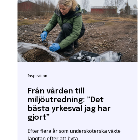
Vänligen notera: För at
yrkeshögskolan krävs et
att vi registrerar korre
E-post
*
För mer information oc
Samordningsnummer | S
Grundläggande behöri
*Observera att detta inte
Inspiration
Särskilda förkunskaper
Jag ger samtycke t
jag har läst och för
Från vården till
miljöutredning: ”Det
bästa yrkesval jag har
gjort”
Efter flera år som undersköterska växte
längtan efter att byta...