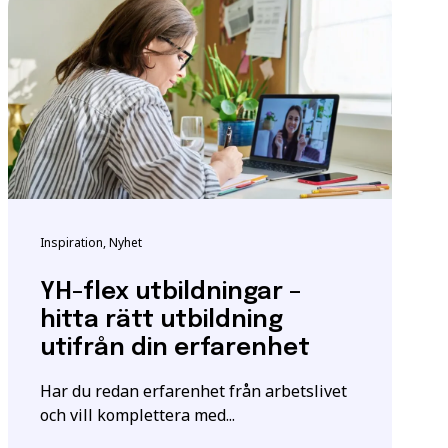
ndigheten för
tta för att säkerställa
m utbildningen.
Inspiration, Nyhet
igt
samtyckesavtalet
som
YH-flex utbildningar –
hitta rätt utbildning
utifrån din erfarenhet
Har du redan erfarenhet från arbetslivet
och vill komplettera med...