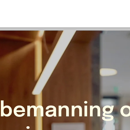
U
S
F
N
I
O
Fr
E
 bemanning 