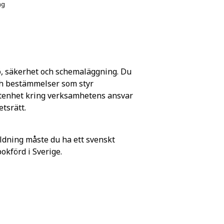
ng
ö, säkerhet och schemaläggning. Du
och bestämmelser som styr
tenhet kring verksamhetens ansvar
etsrätt.
ldning måste du ha ett svenskt
förd i Sverige.