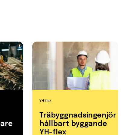
YH-flex
Träbyggnadsingenjör
tare
hållbart byggande
YH-flex