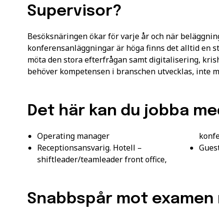
Våra utbildningar är på d
Supervisor?
Vänligen notera: För at
yrkeshögskolan krävs et
Besöksnäringen ökar för varje år och när beläggnin
att vi registrerar korre
konferensanläggningar är höga finns det alltid en st
E-post
*
För mer information oc
möta den stora efterfrågan samt digitalisering, kri
Samordningsnummer | 
behöver kompetensen i branschen utvecklas, inte min
Grundläggande behöri
*Observera att detta inte
Det här kan du jobba me
Särskilda förkunskaper
Jag ger samtycke t
som jag har läst och
Operating manager
konf
Receptionsansvarig. Hotell –
Gues
shiftleader/teamleader front office,
Snabbspår mot examen 