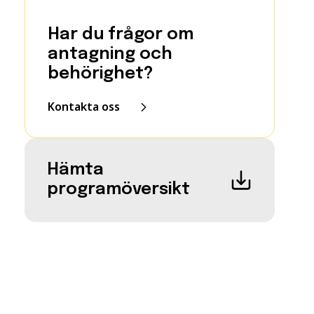
Har du frågor om
antagning och
behörighet?
Kontakta oss
Close modal
Hämta
programöversikt
Close modal
ör att gå
krav. Det innebär att du
Close modal
enser. Vissa