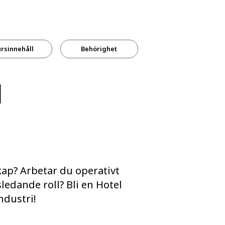
rsinnehåll
Behörighet
l
kap? Arbetar du operativt
sledande roll? Bli en Hotel
ndustri!