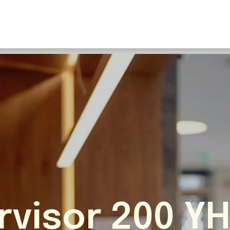
U
S
F
N
I
O
Fr
E
rvisor 200 Y