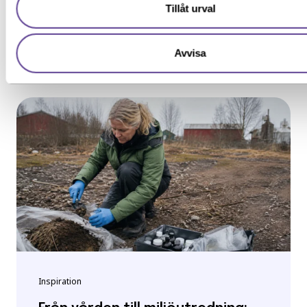
Tillåt urval
Avvisa
Berättelser bakom kulisserna
Inspiration