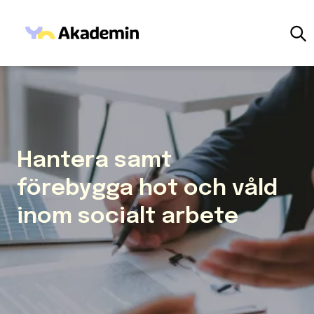
Hoppa till innehåll
Utbildningar
Studera
För företag
Nyheter
Hantera samt
Inspiration
förebygga hot och våld
Mina sidor
inom socialt arbete
Om oss
Frågor & svar
Event