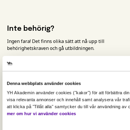
Inte behörig?
Ingen fara! Det finns olika sätt att nå upp till
behörighetskraven och gå utbildningen.
Att bli behörig med reell kompetens
Denna webbplats använder cookies
YH Akademin använder cookies ("kakor") för att förbättra din
Gör en intresseanmälan för att 
visa relevanta annonser och innehåll samt analysera vår tra
Vanliga frågor
mer information om den här
att klicka på "Tillåt alla" samtycker du till vår användning av
mer om hur vi använder cookies
utbildningen
Behörighet. Det här behöver du
Vem vänder sig YH Akademins korta kurser till?
kunna för att gå utbildningen