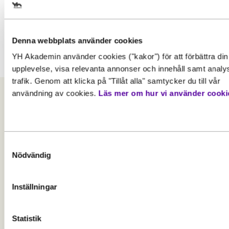
Denna webbplats använder cookies
Alla korta kurser
YH Akademin använder cookies ("kakor") för att förbättra din
upplevelse, visa relevanta annonser och innehåll samt analy
trafik. Genom att klicka på "Tillåt alla" samtycker du till vår
användning av cookies.
Läs mer om hur vi använder cooki
Vanliga frågor och svar om YH-
kurser
Samtyckesval
Nödvändig
Behöver jag behörighet för att söka till en kort
Inställningar
YH-kurs?
Kan jag ansöka om studiemedel när jag pluggar
Statistik