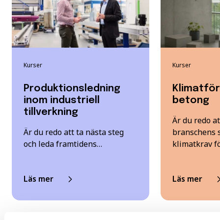
Kurser
Kurser
Produktionsledning
Klimatfö
inom industriell
betong
tillverkning
Är du redo a
Är du redo att ta nästa steg
branschens 
och leda framtidens…
klimatkrav f
Läs mer
Läs mer