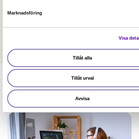
en kort YH-kurs?
Marknadsföring
Kostar det pengar att studera en YH-kurs?
Hur ansöker jag till en YH-kurs?
Visa deta
Tillåt alla
Tillåt urval
Inspireras av andra som läst en
Avvisa
kurs