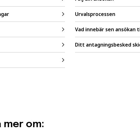
ngar
Urvalsprocessen
Vad innebär sen ansökan ti
Ditt antagningsbesked ski
a mer om: