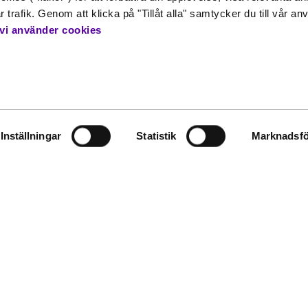
änster
Policies och planer
 trafik. Genom att klicka på "Tillåt alla" samtycker du till vår a
Tillgänglighet
vi använder cookies
Visselblåsning
svar
Bokningsvillkor
Klarnas dataskyddspolicy
Inställningar
Statistik
Marknadsfö