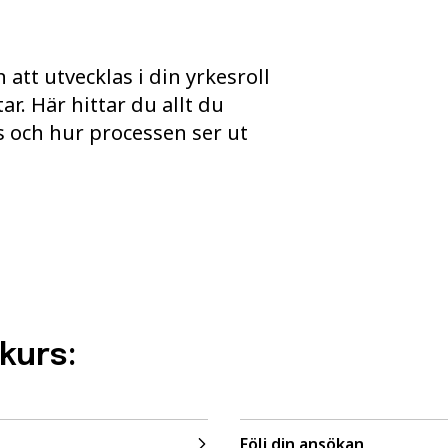
att utvecklas i din yrkesroll
r. Här hittar du allt du
s och hur processen ser ut
 kurs:
Följ din ansökan