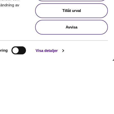
Öppettider helgfri vardag 08:00-
nvändning av
17:00
Tillåt urval
YH Akademin AB, Box 127, 791 23
Falun
Avvisa
Facebook
Instagram
LinkedIn
TikTok
YouTube
ring
Visa detaljer