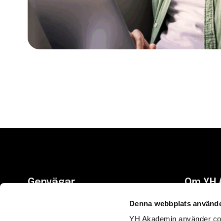
Genvägar
Om YH 
Denna webbplats använde
Utbildningar
Om oss
YH Akademin använder cooki