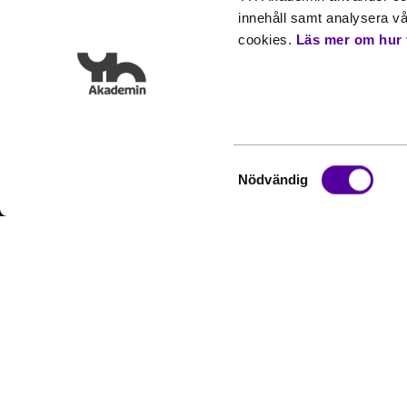
Studera
Lediga tj
innehåll samt analysera vår
För företag
Press
cookies.
Läs mer om hur 
Nyheter
Event
Inspiration
Frågor & 
Mina sidor
@ Copyright YH Akademin AB 2026
Samtyckesval
Nödvändig