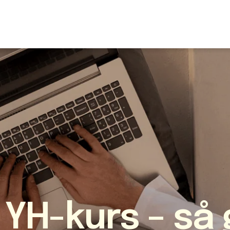
U
S
F
N
I
O
Fr
E
 YH-kurs – så g