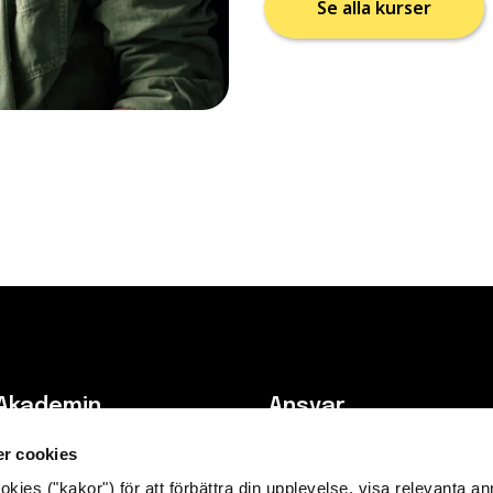
Se alla kurser
Akademin
Ansvar
r cookies
Integritetspolicy & cookies
es ("kakor") för att förbättra din upplevelse, visa relevanta a