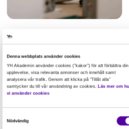
Denna webbplats använder cookies
Sammanfattning – 5 saker att
veta om YH urvalsprov
YH Akademin använder cookies ("kakor") för att förbättra din
upplevelse, visa relevanta annonser och innehåll samt
Används om det är fler behöriga sökande än
analysera vår trafik. Genom att klicka på "Tillåt alla"
platser
samtycker du till vår användning av cookies.
Läs mer om h
vi använder cookies
Gäller endast behöriga – ej ett behörighetsprov
Mäts med standardiserat test (ingen förberedelse
krävs)
Samtyckesval
Resultatet avgör rangordningen i antagningen
Nödvändig