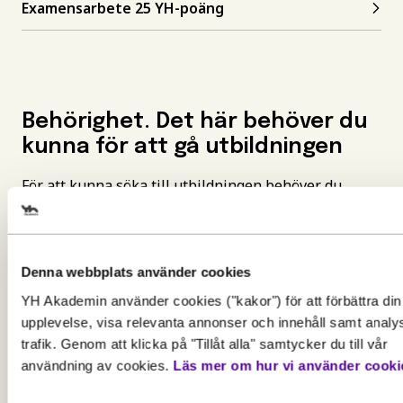
Examensarbete 25 YH-poäng
Behörighet. Det här behöver du
kunna för att gå utbildningen
För att kunna söka till utbildningen behöver du
uppfylla grundläggande behörighetskrav. Det
innebär att du måste ha en gymnasieexamen eller
motsvarande kunskaper, färdigheter och
kompetenser. Vissa utbildningar kan också ha
Denna webbplats använder cookies
särskilda förkunskapskrav.
YH Akademin använder cookies ("kakor") för att förbättra din
Gör en intresseanmälan för att 
upplevelse, visa relevanta annonser och innehåll samt analy
Vänligen notera: För att bli registrerad som
mer information om den här
trafik. Genom att klicka på "Tillåt alla" samtycker du till vår
studerande på en YH-utbildning hos Myndigheten
utbildningen
användning av cookies.
Läs mer om hur vi använder cooki
Behörighet. Det här behöver du
för yrkeshögskolan krävs ett giltigt svenskt
personnummer eller samordningsnummer. Detta för
kunna för att gå utbildningen