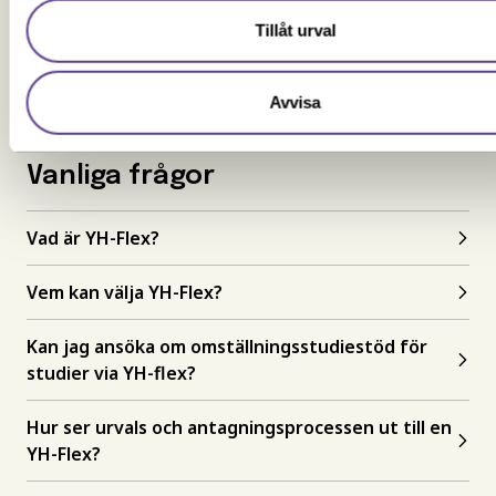
Särskilda förkunskaper
Att bli behörig med reell kompetens
Tillåt urval
Avvisa
Vanliga frågor
Vad är YH-Flex?
Vem kan välja YH-Flex?
Kan jag ansöka om omställningsstudiestöd för
studier via YH-flex?
Hur ser urvals och antagningsprocessen ut till en
YH-Flex?