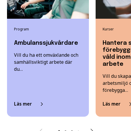
Program
Kurser
Ambulanssjukvårdare
Hantera 
förebygg
Vill du ha ett omväxlande och
våld inom
samhällsviktigt arbete där
arbete
du…
Vill du skap
arbetsmiljö 
förebygga…
Läs mer
Läs mer