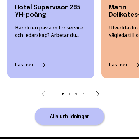
Hotel Supervisor 285
Marin
YH-poäng
Delikate
Har du en passion för service
Utveckla din
och ledarskap? Arbetar du…
vägleda till
Läs mer
Läs mer
Alla utbildningar