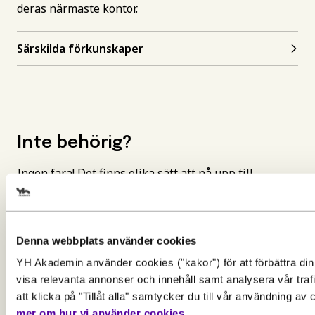
deras närmaste kontor.
Särskilda förkunskaper
Inte behörig?
Ingen fara! Det finns olika sätt att nå upp till
behörighetskraven och gå utbildningen.
Att bli behörig med reell kompetens
Denna webbplats använder cookies
YH Akademin använder cookies ("kakor") för att förbättra din
Gör en intresseanmälan för att 
visa relevanta annonser och innehåll samt analysera vår tra
mer information om den här
att klicka på "Tillåt alla" samtycker du till vår användning av
mer om hur vi använder cookies