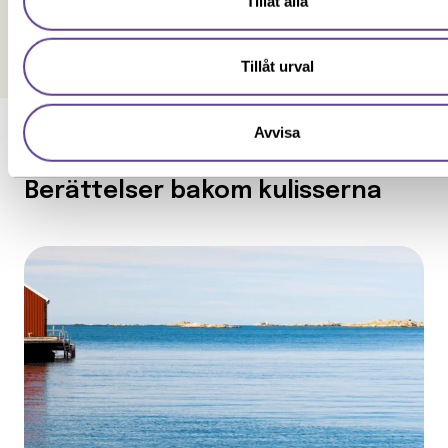
Tillåt alla
Jag ger samtycke till att YH Akademin sparar och använder m
uppgifter enligt
samtyckesavtalet
som jag har läst och först
Särskilda förkunskaper
Tillåt urval
Avvisa
Berättelser bakom kulisserna