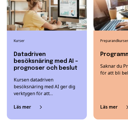
Kurser
Preparandkurse
Datadriven
Programm
besöksnäring med AI –
Saknar du P
prognoser och beslut
för att bli be
Kursen datadriven
besöksnäring med AI ger dig
verktygen för att…
Läs mer
Läs mer