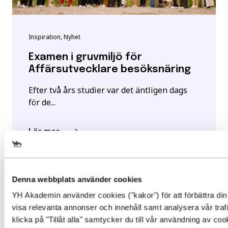
Inspiration, Nyhet
Examen i gruvmiljö för
Affärsutvecklare besöksnäring
Efter två års studier var det äntligen dags
för de...
Läs mer
Välj det startdatum som passar 
Denna webbplats använder cookies
YH Akademin använder cookies ("kakor") för att förbättra din
Gör en intresseanmälan för att 
visa relevanta annonser och innehåll samt analysera vår traf
mer information om den här
klicka på "Tillåt alla" samtycker du till vår användning av co