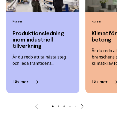
Kurser
Kurser
Produktionsledning
Klimatfö
inom industriell
betong
tillverkning
Är du redo a
Är du redo att ta nästa steg
branschens 
och leda framtidens…
klimatkrav f
Läs mer
Läs mer