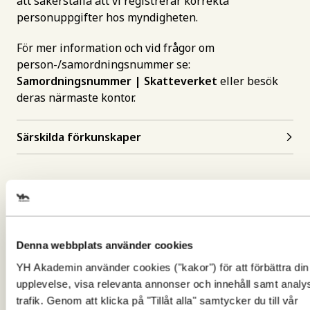
att säkerställa att vi registrerar korrekta
personuppgifter hos myndigheten.
För mer information och vid frågor om
person-/samordningsnummer se:
Samordningsnummer | Skatteverket
eller besök
deras närmaste kontor.
Särskilda förkunskaper
Inte behörig?
Denna webbplats använder cookies
Ingen fara! Det finns olika sätt att nå upp till
YH Akademin använder cookies ("kakor") för att förbättra din
Gör en intresseanmälan för att 
behörighetskraven och gå utbildningen.
upplevelse, visa relevanta annonser och innehåll samt analy
mer information om den här
trafik. Genom att klicka på "Tillåt alla" samtycker du till vår