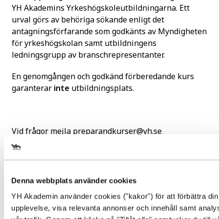
YH Akademins Yrkeshögskoleutbildningarna. Ett
urval görs av behöriga sökande enligt det
antagningsförfarande som godkänts av Myndigheten
för yrkeshögskolan samt utbildningens
ledningsgrupp av branschrepresentanter.
En genomgången och godkänd förberedande kurs
garanterar
inte
utbildningsplats.
Vid frågor mejla
preparandkurser@yh.se
Denna webbplats använder cookies
Gör en intresseanmälan för att
YH Akademin använder cookies ("kakor") för att förbättra din
Ansökan öppen
upplevelse, visa relevanta annonser och innehåll samt analy
få mer information om den här
1 000
kr
(inkl. moms)