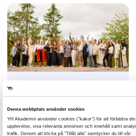
Inspiration, Nyhet
Välj det startdatum som passar
Examen i gruvmiljö för
dig
Affärsutvecklare besöksnäring
Denna webbplats använder cookies
Efter två års studier var det äntligen dags
YH Akademin använder cookies ("kakor") för att förbättra din
Gör en intresseanmälan för att 
för de...
upplevelse, visa relevanta annonser och innehåll samt analy
mer information om den här
trafik. Genom att klicka på "Tillåt alla" samtycker du till vår