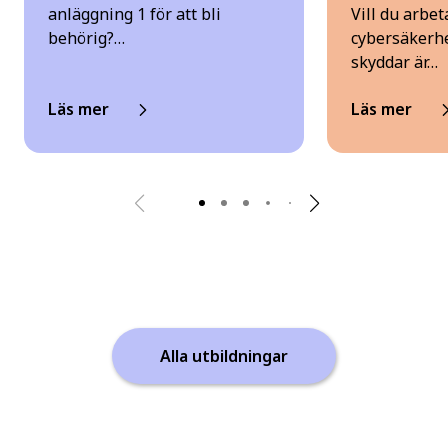
anläggning 1 för att bli
Vill du arbe
behörig?…
cybersäkerhe
skyddar är…
Läs mer
Läs mer
Alla utbildningar