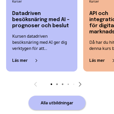
Kurser
Kurser
Datadriven
API och
besöksnäring med AI –
integrati
prognoser och beslut
för digita
marknads
Kursen datadriven
besöksnäring med AI ger dig
Då har du hit
verktygen för att…
denna kurs 
Läs mer
Läs mer
Alla utbildningar