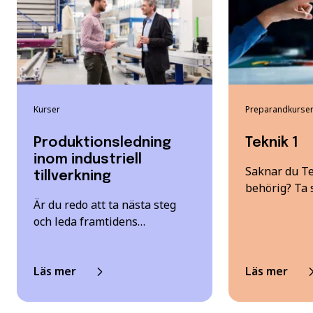
Kurser
Preparandkurse
Produktionsledning
Teknik 1
inom industriell
Saknar du Tek
tillverkning
behörig? Ta 
Är du redo att ta nästa steg
och leda framtidens…
Läs mer
Läs mer