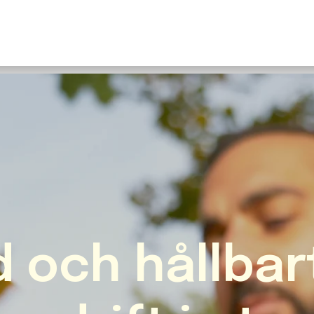
U
S
F
N
I
O
Fr
E
d och hållbar