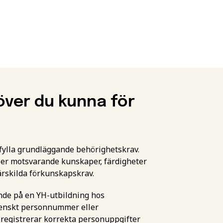
över du kunna för
pfylla grundläggande behörighetskrav.
er motsvarande kunskaper, färdigheter
ärskilda förkunskapskrav.
ande på en YH-utbildning hos
svenskt personnummer eller
 registrerar korrekta personuppgifter