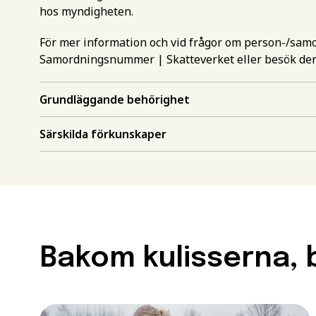
hos myndigheten.
För mer information och vid frågor om person-/sa
Samordningsnummer | Skatteverket
eller besök de
Grundläggande behörighet
Gör en intr
Särskilda förkunskaper
mer inform
Välj det st
utbildning
Behörighet.
utbildning
Förnamn
*
Bakom kulisserna, b
För att kunna söka till
måste ha en gymnasieex
utbildningar kan också 
Efternamn
*