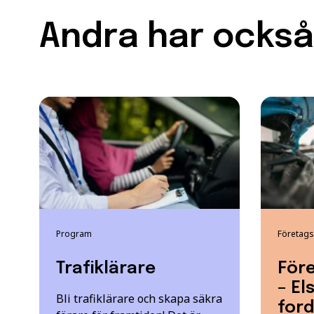
Andra har också 
Program
Företags
Trafiklärare
Före
– El
Bli trafiklärare och skapa säkra
for