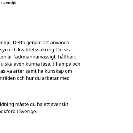
i utemiljö
emiljö. Detta genom att använda
lsyn och kvalitetssäkring. Du ska
eten är fackmannamässigt, hållbart
Du ska även kunna läsa, tillämpa och
nvasiva arter samt ha kunskap om
områden och hur du arbetar med
ldning måste du ha ett svenskt
förd i Sverige.