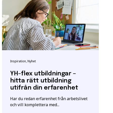
ndigheten för
tta för att säkerställa
m utbildningen.
Inspiration, Nyhet
igt
samtyckesavtalet
som
YH-flex utbildningar –
hitta rätt utbildning
utifrån din erfarenhet
Har du redan erfarenhet från arbetslivet
och vill komplettera med...