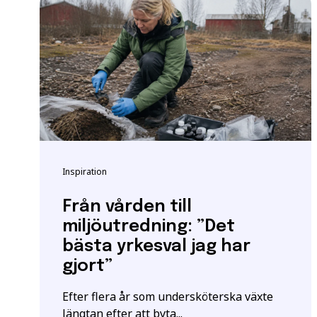
Vänligen notera: För at
yrkeshögskolan krävs et
att vi registrerar korre
E-post
*
För mer information oc
Samordningsnummer | S
Grundläggande behöri
*Observera att detta inte
Inspiration
Särskilda förkunskaper
Jag ger samtycke t
jag har läst och för
Från vården till
miljöutredning: ”Det
bästa yrkesval jag har
gjort”
Efter flera år som undersköterska växte
längtan efter att byta...