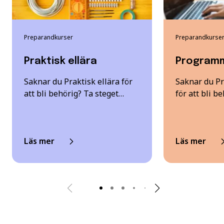
Preparandkurser
Preparandkurse
Praktisk ellära
Programm
Saknar du Praktisk ellära för
Saknar du P
att bli behörig? Ta steget…
för att bli be
Läs mer
Läs mer