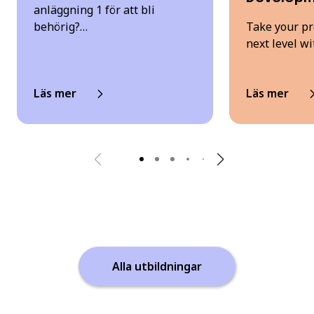
anläggning 1 för att bli
behörig?…
Take your p
next level w
Läs mer
Läs mer
Alla utbildningar