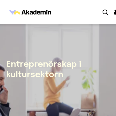
Hoppa till innehåll
Utbildningar
Studera
För företag
Nyheter
Inspiration
Entreprenörskap i
Mina sidor
kultursektorn
Om oss
Frågor & svar
Event