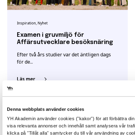
Inspiration, Nyhet
Examen i gruvmiljö för
Affärsutvecklare besöksnäring
Efter två års studier var det äntligen dags
för de...
Läs mer
Välj det startdatum som passar 
Denna webbplats använder cookies
YH Akademin använder cookies ("kakor") för att förbättra din
Gör en intresseanmälan för att 
visa relevanta annonser och innehåll samt analysera vår traf
mer information om den här
klicka på "Tillåt alla" samtycker du till vår användning av co