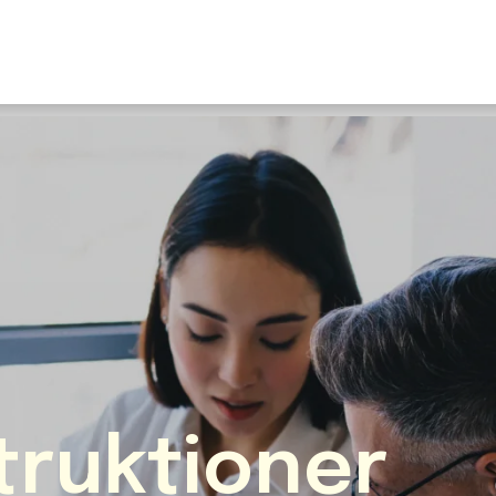
U
S
F
N
I
O
Fr
E
truktioner