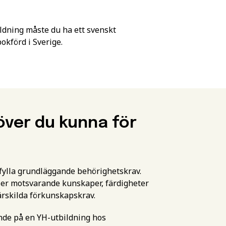
ldning måste du ha ett svenskt
förd i Sverige.
över du kunna för
pfylla grundläggande behörighetskrav.
er motsvarande kunskaper, färdigheter
ärskilda förkunskapskrav.
ande på en YH-utbildning hos