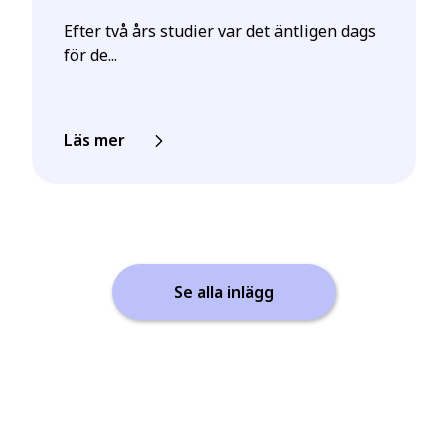
Efter två års studier var det äntligen dags
för de...
Läs mer
Se alla inlägg