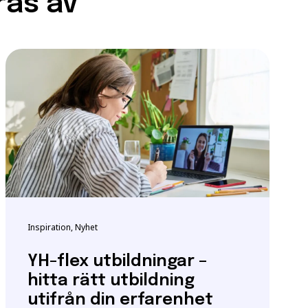
ras av
ndigheten för
tta för att säkerställa
m utbildningen.
igt
samtyckesavtalet
som
Inspiration, Nyhet
YH-flex utbildningar –
hitta rätt utbildning
utifrån din erfarenhet