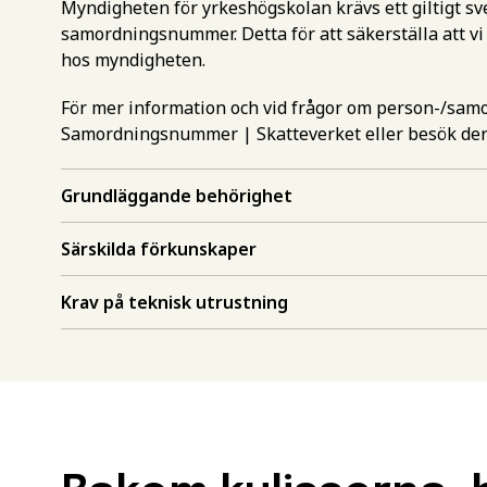
Myndigheten för yrkeshögskolan krävs ett giltigt 
samordningsnummer. Detta för att säkerställa att vi
hos myndigheten.
För mer information och vid frågor om person-/sa
Samordningsnummer | Skatteverket
eller besök de
Gör en intr
Grundläggande behörighet
mer inform
Särskilda förkunskaper
Välj det st
utbildning
Behörighet.
Krav på teknisk utrustning
utbildning
Förnamn
*
För att kunna söka till
måste ha en gymnasieex
utbildningar kan också 
Efternamn
*