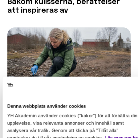
Bakom kulisserna, berättelser
att inspireras av
Cl
Välj det startdatum som
passar dig
Denna webbplats använder cookies
Inspiration
Cl
Gör en intresseanmälan för
YH Akademin använder cookies ("kakor") för att förbättra din
Från vården till miljöutredning:
upplevelse, visa relevanta annonser och innehåll samt
att få mer information om
Cl
Behörighet. Det här behöver
”Det bästa yrkesval jag har
analysera vår trafik. Genom att klicka på "Tillåt alla"
den här utbildningen
gjort”
samtycker du till vår användning av cookies.
Läs mer om h