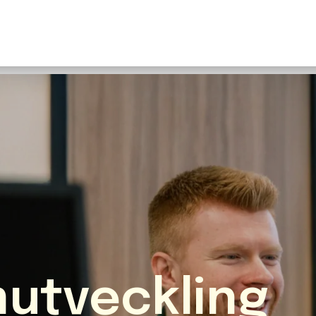
U
S
F
N
I
O
Fr
E
mutveckling