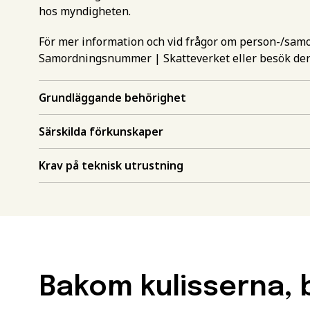
hos myndigheten.
För mer information och vid frågor om person-/sa
Samordningsnummer | Skatteverket
eller besök de
Grundläggande behörighet
Gör en intr
Särskilda förkunskaper
mer inform
Krav på teknisk utrustning
Välj det st
utbildning
Behörighet.
utbildning
Förnamn
*
För att kunna söka till
måste ha en gymnasieex
Bakom kulisserna, b
utbildningar kan också 
Efternamn
*