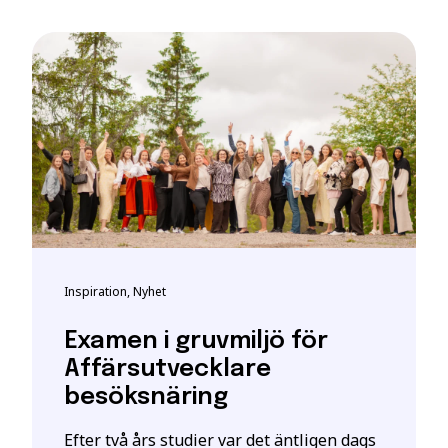
t bli registrerad som studerande på en YH-utbildning hos My
t giltigt svenskt personnummer eller samordningsnummer. De
kta personuppgifter hos myndigheten.
h vid frågor om person-/samordningsnummer se:
katteverket
eller besök deras närmaste kontor.
ghet
 är en ansökan. En intresseanmälan ger enbart mer information o
ill att YH Akademin sparar och använder mina uppgifter enl
ning
stått.
*
Inspiration, Nyhet
Examen i gruvmiljö för
Affärsutvecklare
besöksnäring
Efter två års studier var det äntligen dags