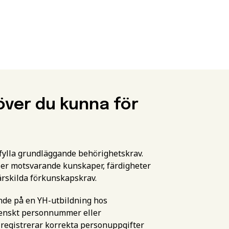
över du kunna för
pfylla grundläggande behörighetskrav.
er motsvarande kunskaper, färdigheter
ärskilda förkunskapskrav.
ande på en YH-utbildning hos
svenskt personnummer eller
 registrerar korrekta personuppgifter