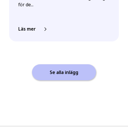
för de...
Läs mer
Se alla inlägg