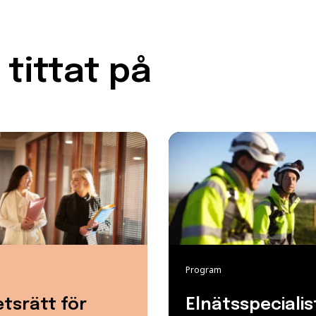
tittat på
Program
tsrätt för
Elnätsspecialis