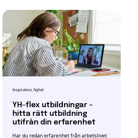
ndigheten för
tta för att säkerställa
m utbildningen.
igt
samtyckesavtalet
som
Inspiration, Nyhet
YH-flex utbildningar –
hitta rätt utbildning
utifrån din erfarenhet
Har du redan erfarenhet från arbetslivet