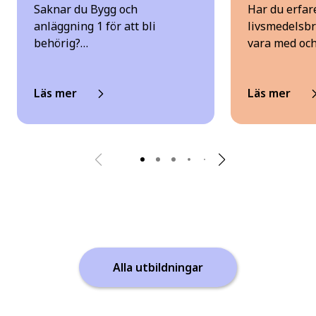
Saknar du Bygg och
Har du erfar
anläggning 1 för att bli
livsmedelsbr
behörig?…
vara med oc
Läs mer
Läs mer
Alla utbildningar