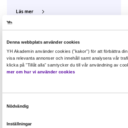
Läs mer
Välj det startdatum som passar 
Denna webbplats använder cookies
YH Akademin använder cookies ("kakor") för att förbättra din
Gör en intresseanmälan för att 
visa relevanta annonser och innehåll samt analysera vår traf
mer information om den här
klicka på "Tillåt alla" samtycker du till vår användning av co
mer om hur vi använder cookies
utbildningen
Behörighet. Det här behöver du
kunna för att gå utbildningen
Förnamn
*
Samtyckesval
För att kunna söka till utbildningen behöver du upp
Nödvändig
grundläggande behörighetskrav. Det innebär att du
Inspiration, Nyhet
ha en gymnasieexamen eller motsvarande kunskape
YH-flex utbildningar – hitta rätt
färdigheter och kompetenser. Vissa utbildningar ka
Inställningar
Efternamn
*