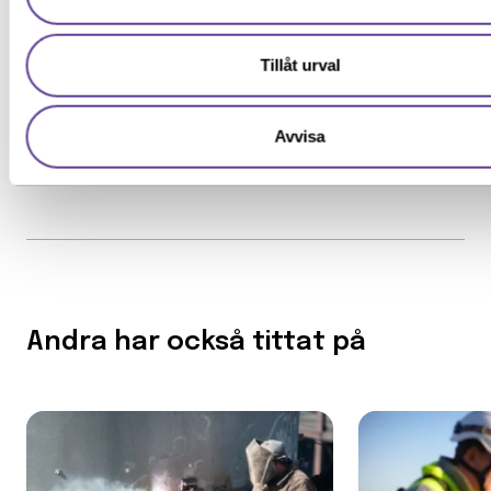
Jag ger samtycke till att YH Akademin sparar och använder m
närmaste kontor.
uppgifter enligt
samtyckesavtalet
som jag har läst och förståt
Se alla inlägg
Tillåt urval
Avvisa
Andra har också tittat på