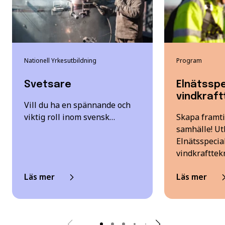
Nationell Yrkesutbildning
Program
Svetsare
Elnätsspe
vindkraft
Vill du ha en spännande och
viktig roll inom svensk…
Skapa framti
samhälle! Utb
Elnätsspecia
vindkrafttek
Läs mer
Läs mer