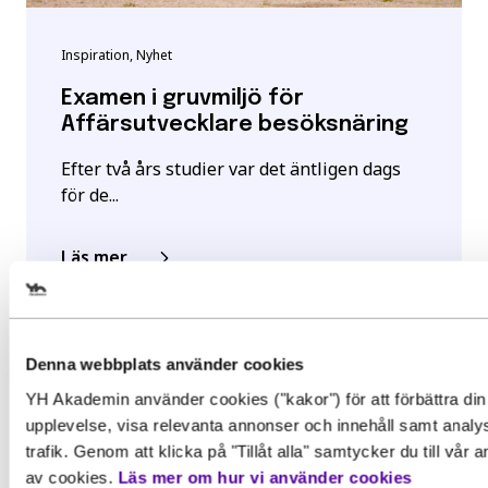
Inspiration, Nyhet
Examen i gruvmiljö för
Affärsutvecklare besöksnäring
Efter två års studier var det äntligen dags
för de...
Läs mer
Välj det startdatum som passar 
Denna webbplats använder cookies
YH Akademin använder cookies ("kakor") för att förbättra din
Gör en intresseanmälan för att 
upplevelse, visa relevanta annonser och innehåll samt analy
mer information om den här
trafik. Genom att klicka på "Tillåt alla" samtycker du till vår
av cookies.
Läs mer om hur vi använder cookies
utbildningen