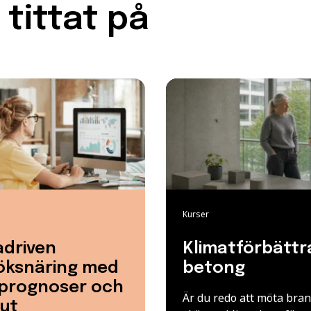
tittat på
Kurser
adriven
Klimatförbättr
öksnäring med
betong
 prognoser och
Är du redo att möta bra
ut