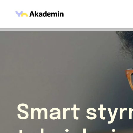
Hoppa till innehåll
Smart styr