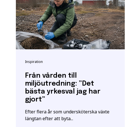
utbildningar kan också 
Vänligen notera: För at
yrkeshögskolan krävs et
att vi registrerar korre
E-post
*
För mer information oc
Samordningsnummer | S
*Observera att detta inte
Inspiration
Särskilda förkunskaper
Jag ger samtycke t
Från vården till
jag har läst och för
miljöutredning: ”Det
bästa yrkesval jag har
gjort”
Efter flera år som undersköterska växte
längtan efter att byta...