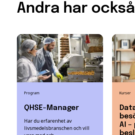
Andra har också 
Program
Kurser
QHSE-Manager
Dat
bes
Har du erfarenhet av
AI –
livsmedelsbranschen och vill
besl