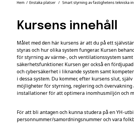
Hem
/
Enstaka platser
/ Smart styrning av fastighetens tekniska ins
Kursens innehåll
Målet med den här kursens är att du på ett självstän
styras och hur olika system fungerar. Kursen behand
för styrning av värme-, och ventilationssystem sam
säkerhetsfunktioner. Kursen ger också en fördjupa
och cybersäkerhet i liknande system samt kompetens 
i dessa system. Du kommer, efter kursens slut, själv
möjligheter för styrning, reglering och övervaknin
installationer för att optimera inomhusmiljön och
För att bli antagen och kunna studera på en YH-utbi
personnummer/samordningsnummer och vara folkbok