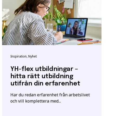
ndigheten för
tta för att säkerställa
m utbildningen.
Inspiration, Nyhet
igt
samtyckesavtalet
som
YH-flex utbildningar –
hitta rätt utbildning
utifrån din erfarenhet
Har du redan erfarenhet från arbetslivet
och vill komplettera med...