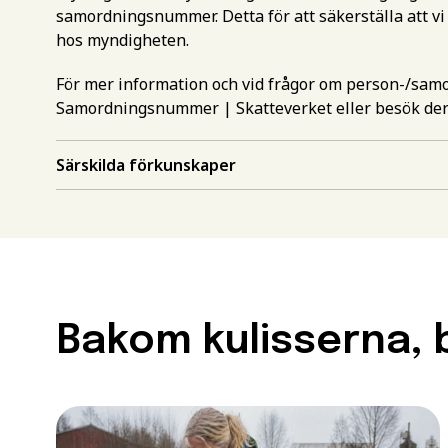
samordningsnummer. Detta för att säkerställa att vi
hos myndigheten.
För mer information och vid frågor om person-/sa
Samordningsnummer | Skatteverket
eller besök de
Särskilda förkunskaper
Gör en intr
mer inform
Välj det st
utbildning
Behörighet.
Bakom kulisserna, b
Förnamn
*
utbildning
För att kunna söka till
måste ha en gymnasieex
Efternamn
*