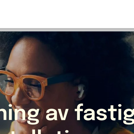
U
S
F
N
I
O
Fr
E
ning av fast