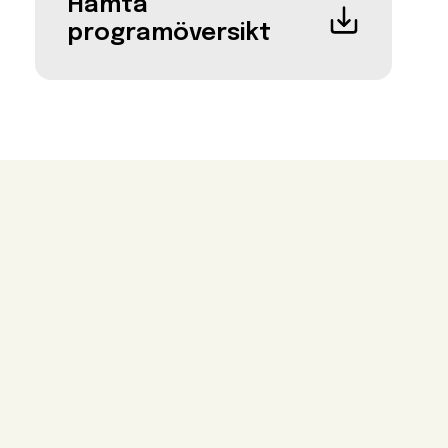
Hämta
programöversikt