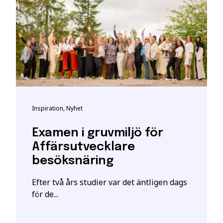
ha särskilda förkunskapskrav.
t bli registrerad som studerande på en YH-utbildning hos My
t giltigt svenskt personnummer eller samordningsnummer. De
kta personuppgifter hos myndigheten.
h vid frågor om person-/samordningsnummer se:
katteverket
eller besök deras närmaste kontor.
 är en ansökan. En intresseanmälan ger enbart mer information o
Inspiration, Nyhet
ill att YH Akademin sparar och använder mina uppgifter enl
Examen i gruvmiljö för
stått.
*
Affärsutvecklare
besöksnäring
Efter två års studier var det äntligen dags
för de...