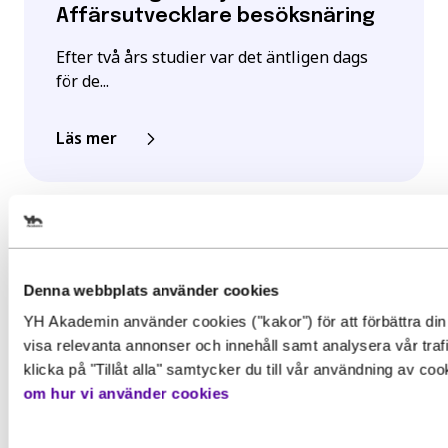
Affärsutvecklare besöksnäring
Efter två års studier var det äntligen dags
för de...
Läs mer
Välj det startdatum som passar 
Denna webbplats använder cookies
YH Akademin använder cookies ("kakor") för att förbättra din
Gör en intresseanmälan för att 
visa relevanta annonser och innehåll samt analysera vår traf
mer information om den här
klicka på "Tillåt alla" samtycker du till vår användning av co
Behörighet. Det här behöver du
om hur vi använder cookies
utbildningen
kunna för att gå utbildningen