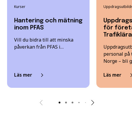
Kurser
Uppdragsutbild
Hantering och mätning
Uppdrags
inom PFAS
för föret
Trafiklär
Vill du bidra till att minska
påverkan från PFAS i…
Uppdragsutb
personal på t
Norge – bli
Läs mer
Läs mer