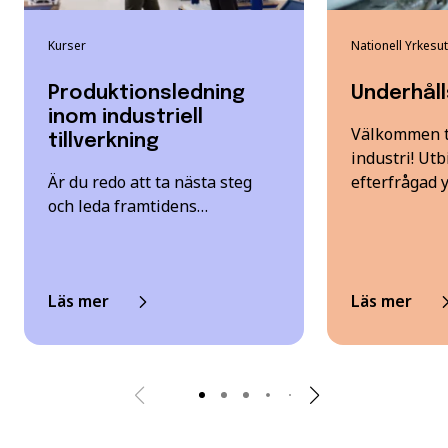
Kurser
Nationell Yrkesu
Produktionsledning
Underhål
inom industriell
Välkommen ti
tillverkning
industri! Utbi
Är du redo att ta nästa steg
efterfrågad 
och leda framtidens…
Läs mer
Läs mer