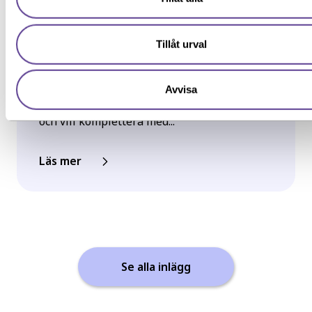
deras närmaste kontor.
Jag ger samtycke till att YH Akademin sparar och använder m
uppgifter enligt
samtyckesavtalet
som jag har läst och förståt
Inspiration, Nyhet
Grundläggande behörighet
Tillåt urval
YH-flex utbildningar – hitta rätt
utbildning utifrån din erfarenhet
Avvisa
Har du redan erfarenhet från arbetslivet
och vill komplettera med...
Läs mer
Se alla inlägg