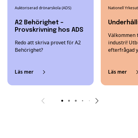
Auktoriserad drönarskola (ADS)
Nationell Yrkesu
A2 Behörighet –
Underhål
Provskrivning hos ADS
Välkommen ti
Redo att skriva provet för A2
industri! Utbi
Behörighet?
efterfrågad 
Läs mer
Läs mer