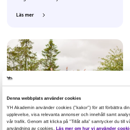
Läs mer
Välj det startdatum som passar
dig
Denna webbplats använder cookies
YH Akademin använder cookies ("kakor") för att förbättra din
Gör en intresseanmälan för att
upplevelse, visa relevanta annonser och innehåll samt analy
Inspiration, Nyhet
få mer information om den här
vår trafik. Genom att klicka på "Tillåt alla" samtycker du till v
utbildningen
Behörighet. Det här behöver du
Examen i gruvmiljö för
användning av cookies.
Läs mer om hur vi använder cooki