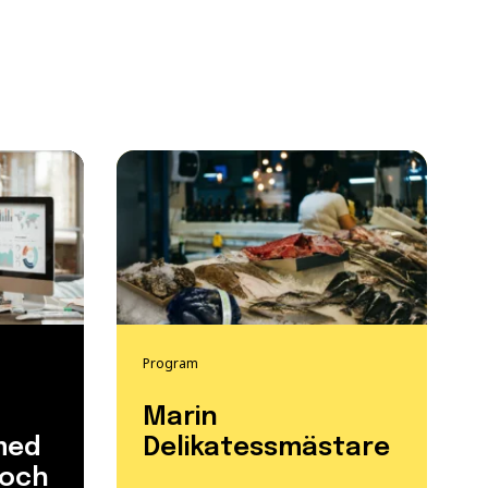
Program
Marin
med
Delikatessmästare
 och