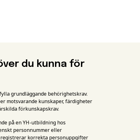
över du kunna för
pfylla grundläggande behörighetskrav.
er motsvarande kunskaper, färdigheter
ärskilda förkunskapskrav.
ande på en YH-utbildning hos
svenskt personnummer eller
 registrerar korrekta personuppgifter