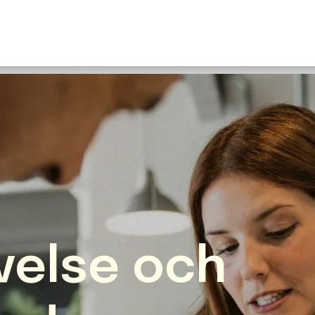
U
S
F
N
I
O
Fr
E
velse och