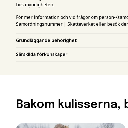
hos myndigheten.
För mer information och vid frågor om person-/sa
Samordningsnummer | Skatteverket
eller besök de
Grundläggande behörighet
Gör en intr
Särskilda förkunskaper
mer inform
Välj det st
utbildning
Behörighet.
utbildning
Förnamn
*
Bakom kulisserna, b
För att kunna söka till
måste ha en gymnasieex
utbildningar kan också 
Efternamn
*