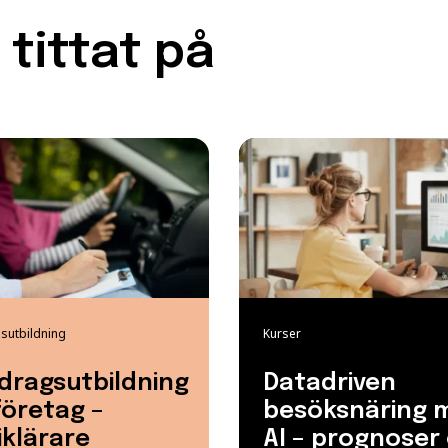
tittat på
utbildning
Kurser
dragsutbildning
Datadriven
företag –
besöksnäring 
iklärare
AI – prognoser