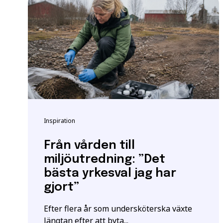
Vänligen notera: För at
yrkeshögskolan krävs et
att vi registrerar korre
E-post
*
För mer information oc
Samordningsnummer | S
Grundläggande behöri
*Observera att detta inte
Inspiration
Särskilda förkunskaper
Jag ger samtycke t
jag har läst och för
Från vården till
miljöutredning: ”Det
bästa yrkesval jag har
gjort”
Efter flera år som undersköterska växte
längtan efter att byta...