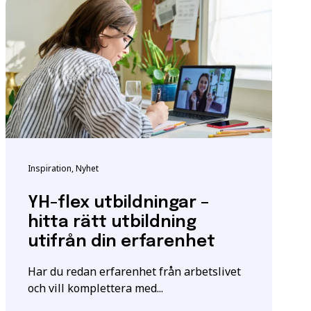
ndigheten för
tta för att säkerställa
m utbildningen.
Inspiration, Nyhet
igt
samtyckesavtalet
som
YH-flex utbildningar –
hitta rätt utbildning
utifrån din erfarenhet
Har du redan erfarenhet från arbetslivet
och vill komplettera med...