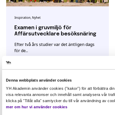
Inspiration, Nyhet
Examen i gruvmiljö för
Affärsutvecklare besöksnäring
Efter två års studier var det äntligen dags
för de...
Läs mer
Välj det startdatum som passar 
Denna webbplats använder cookies
YH Akademin använder cookies ("kakor") för att förbättra din
Gör en intresseanmälan för att 
visa relevanta annonser och innehåll samt analysera vår traf
mer information om den här
klicka på "Tillåt alla" samtycker du till vår användning av co
Behörighet. Det här behöver du
mer om hur vi använder cookies
utbildningen
kunna för att gå utbildningen