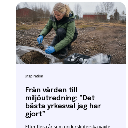
Vänligen notera: För at
yrkeshögskolan krävs et
att vi registrerar korre
E-post
*
För mer information oc
Samordningsnummer | S
Grundläggande behöri
*Observera att detta inte
Särskilda förkunskaper
Jag ger samtycke t
Inspiration
jag har läst och för
Från vården till
miljöutredning: ”Det
bästa yrkesval jag har
gjort”
Efter flera år som undersköterska växte