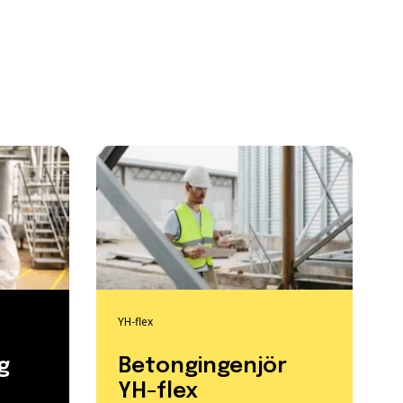
YH-flex
g
Betongingenjör
YH-flex