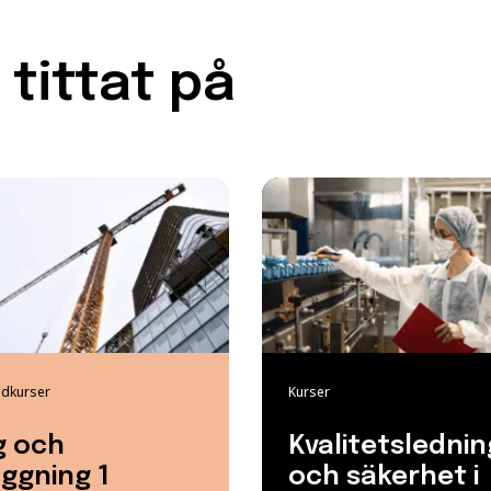
tittat på
dkurser
Kurser
g och
Kvalitetslednin
ggning 1
och säkerhet i