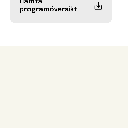
Hämta
programöversikt