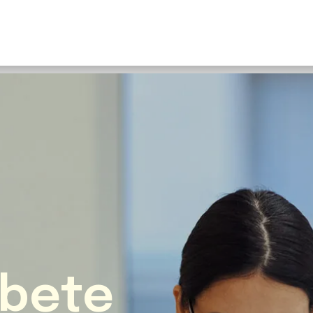
U
S
F
N
I
O
Fr
E
bete