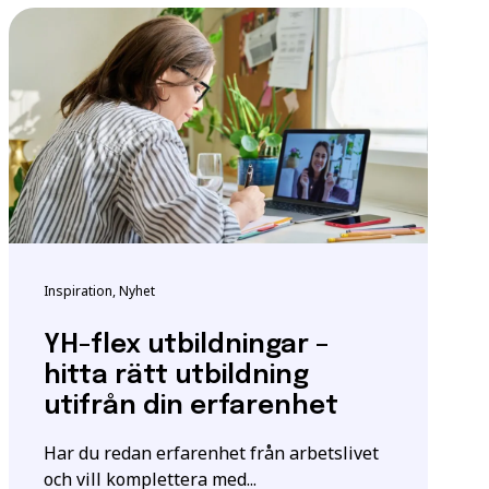
ndigheten för
tta för att säkerställa
m utbildningen.
igt
samtyckesavtalet
som
Inspiration, Nyhet
YH-flex utbildningar –
hitta rätt utbildning
utifrån din erfarenhet
Har du redan erfarenhet från arbetslivet
och vill komplettera med...