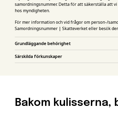
samordningsnummer. Detta för att säkerställa att vi
hos myndigheten.
För mer information och vid frågor om person-/sa
Samordningsnummer | Skatteverket
eller besök de
Grundläggande behörighet
Gör en intr
mer inform
Särskilda förkunskaper
Välj det st
utbildning
Behörighet.
utbildning
Förnamn
*
Bakom kulisserna, b
För att kunna söka till
måste ha en gymnasieex
utbildningar kan också 
Efternamn
*