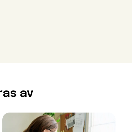
Close modal
Close modal
Close modal
ras av
ör att gå
krav. Det innebär att du
enser. Vissa