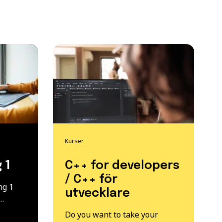
Kurser
 1
C++ for developers
/ C++ för
ng 1
utvecklare
n…
Do you want to take your