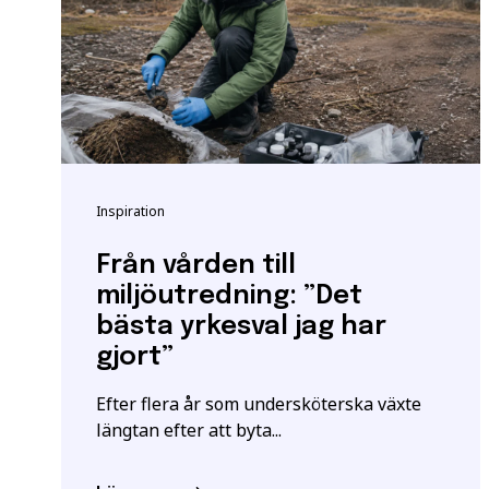
utbildningar kan också 
Vänligen notera: För at
yrkeshögskolan krävs et
att vi registrerar korre
E-post
*
För mer information oc
Samordningsnummer | S
Inspiration
*Observera att detta inte
Särskilda förkunskaper
Från vården till
Jag ger samtycke t
miljöutredning: ”Det
jag har läst och för
bästa yrkesval jag har
gjort”
Efter flera år som undersköterska växte
längtan efter att byta...