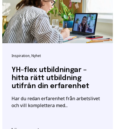
ndigheten för
tta för att säkerställa
Inspiration, Nyhet
m utbildningen.
YH-flex utbildningar –
igt
samtyckesavtalet
som
hitta rätt utbildning
utifrån din erfarenhet
Har du redan erfarenhet från arbetslivet
och vill komplettera med...