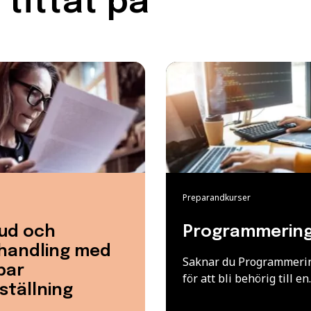
tittat på
Preparandkurser
ud och
Programmering
handling med
Saknar du Programmeri
bar
för att bli behörig till e
ställning