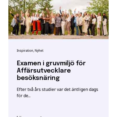
ha särskilda förkunskapskrav.
t bli registrerad som studerande på en YH-utbildning hos My
t giltigt svenskt personnummer eller samordningsnummer. De
kta personuppgifter hos myndigheten.
h vid frågor om person-/samordningsnummer se:
katteverket
eller besök deras närmaste kontor.
Inspiration, Nyhet
 är en ansökan. En intresseanmälan ger enbart mer information o
Examen i gruvmiljö för
ill att YH Akademin sparar och använder mina uppgifter enl
Affärsutvecklare
stått.
*
besöksnäring
Efter två års studier var det äntligen dags
för de...