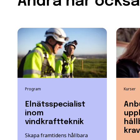
Andra har också 
Program
Kurser
Elnätsspecialist
Anb
inom
upp
vindkraftteknik
håll
krav
Skapa framtidens hållbara