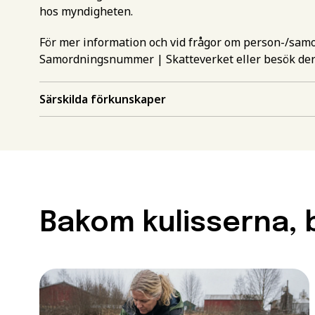
hos myndigheten.
För mer information och vid frågor om person-/sa
Samordningsnummer | Skatteverket
eller besök de
Särskilda förkunskaper
Gör en intr
mer inform
Välj det st
utbildning
Bakom kulisserna, b
Behörighet.
Förnamn
*
utbildning
För att kunna söka till
måste ha en gymnasieex
Efternamn
*