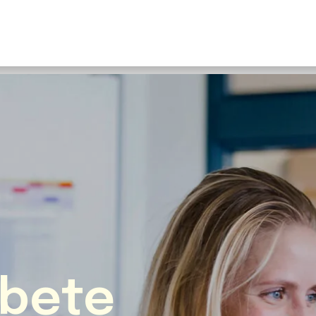
U
S
F
N
I
O
Fr
E
bete