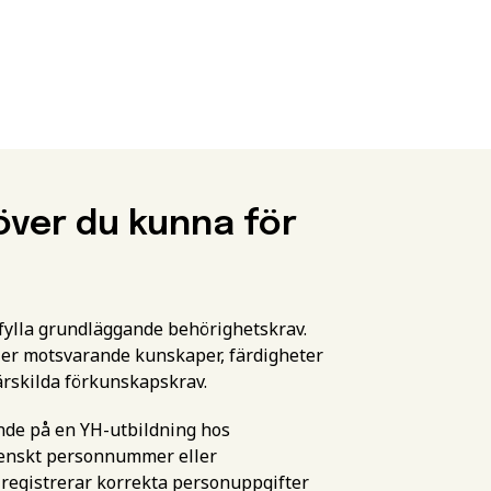
över du kunna för
pfylla grundläggande behörighetskrav.
er motsvarande kunskaper, färdigheter
ärskilda förkunskapskrav.
ande på en YH-utbildning hos
svenskt personnummer eller
 registrerar korrekta personuppgifter