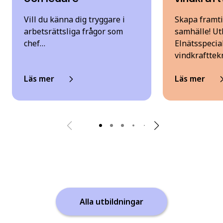
Vill du känna dig tryggare i
Skapa framti
arbetsrättsliga frågor som
samhälle! Utb
chef…
Elnätsspecia
vindkrafttek
Läs mer
Läs mer
Alla utbildningar