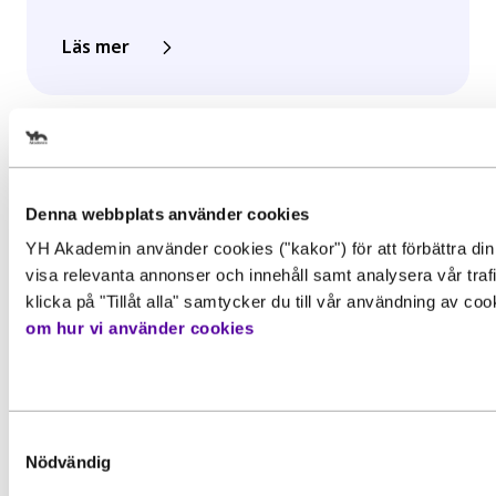
Läs mer
Välj det startdatum som passar 
Denna webbplats använder cookies
YH Akademin använder cookies ("kakor") för att förbättra din
Gör en intresseanmälan för att 
visa relevanta annonser och innehåll samt analysera vår traf
mer information om den här
klicka på "Tillåt alla" samtycker du till vår användning av co
Behörighet. Det här behöver du
om hur vi använder cookies
utbildningen
kunna för att gå utbildningen
För att kunna söka till utbildningen behöver du upp
Förnamn
*
grundläggande behörighetskrav. Det innebär att du
Inspiration, Nyhet
Samtyckesval
ha en gymnasieexamen eller motsvarande kunskape
Nödvändig
färdigheter och kompetenser. Vissa utbildningar ka
YH-flex utbildningar – hitta rätt