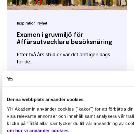
Inspiration, Nyhet
Examen i gruvmiljö för
Affärsutvecklare besöksnäring
Efter två års studier var det äntligen dags
för de...
Läs mer
Välj det startdatum som passar 
Denna webbplats använder cookies
YH Akademin använder cookies ("kakor") för att förbättra din
Gör en intresseanmälan för att 
visa relevanta annonser och innehåll samt analysera vår traf
Behörighet. Det här behöver du
mer information om den här
klicka på "Tillåt alla" samtycker du till vår användning av co
kunna för att gå utbildningen
om hur vi använder cookies
utbildningen