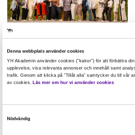
Välj det startdatum som passar 
Inspiration, Nyhet
Examen i gruvmiljö för
Denna webbplats använder cookies
Affärsutvecklare besöksnäring
YH Akademin använder cookies ("kakor") för att förbättra din
Gör en intresseanmälan för att 
upplevelse, visa relevanta annonser och innehåll samt analy
Efter två års studier var det äntligen dags
mer information om den här
trafik. Genom att klicka på "Tillåt alla" samtycker du till vår
för de...
av cookies.
Läs mer om hur vi använder cookies
utbildningen
Behörighet. Det här behöver du
Läs mer
kunna för att gå utbildningen
Förnamn
*
För att kunna söka till utbildningen behöver du upp
Samtyckesval
grundläggande behörighetskrav. Det innebär att du
Nödvändig
måste ha en gymnasieexamen eller motsvarande
kunskaper, färdigheter och kompetenser. Vissa