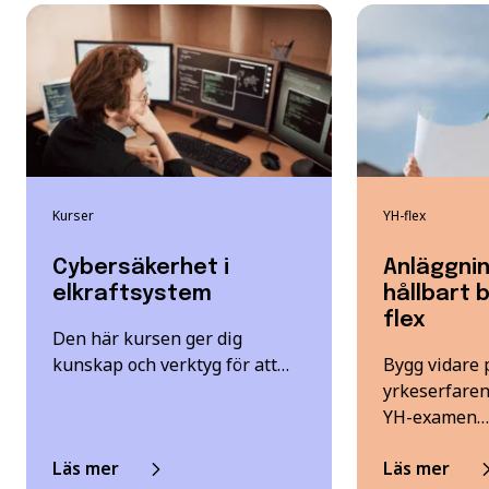
Kurser
YH-flex
Cybersäkerhet i
Anläggni
elkraftsystem
hållbart 
flex
Den här kursen ger dig
kunskap och verktyg för att…
Bygg vidare p
yrkeserfaren
YH-examen…
Läs mer
Läs mer