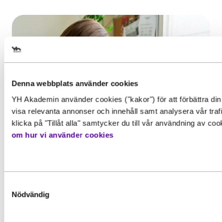
Välj det startdatum som passar 
Denna webbplats använder cookies
YH Akademin använder cookies ("kakor") för att förbättra din
Gör en intresseanmälan för att 
visa relevanta annonser och innehåll samt analysera vår traf
mer information om den här
klicka på "Tillåt alla" samtycker du till vår användning av co
Behörighet. Det här behöver du
om hur vi använder cookies
utbildningen
kunna för att gå utbildningen
Inspiration, Nyhet
För att kunna söka till utbildningen behöver du upp
YH-flex utbildningar – hitta rätt
Förnamn
*
grundläggande behörighetskrav. Det innebär att du
utbildning utifrån din erfarenhet
Samtyckesval
ha en gymnasieexamen eller motsvarande kunskape
Nödvändig
Har du redan erfarenhet från arbetslivet
färdigheter och kompetenser. Vissa utbildningar ka
och vill komplettera med...
ha särskilda förkunskapskrav.