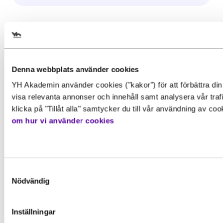
Välj det startdatum som passar 
Denna webbplats använder cookies
YH Akademin använder cookies ("kakor") för att förbättra din
Gör en intresseanmälan för att 
visa relevanta annonser och innehåll samt analysera vår traf
mer information om den här
klicka på "Tillåt alla" samtycker du till vår användning av co
om hur vi använder cookies
utbildningen
Behörighet. Det här behöver du
kunna för att gå utbildningen
Inspiration, Nyhet
Förnamn
*
Samtyckesval
För att kunna söka till utbildningen behöver du upp
YH-flex utbildningar – hitta rätt
Nödvändig
grundläggande behörighetskrav. Det innebär att du
utbildning utifrån din erfarenhet
ha en gymnasieexamen eller motsvarande kunskape
färdigheter och kompetenser. Vissa utbildningar ka
Har du redan erfarenhet från arbetslivet
Inställningar
Efternamn
*