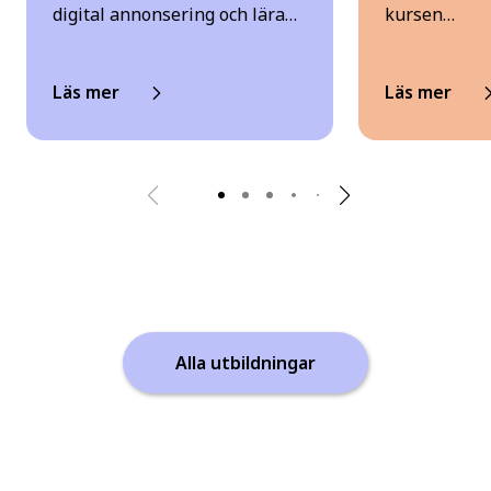
digital annonsering och lära…
kursen…
Läs mer
Läs mer
Alla utbildningar