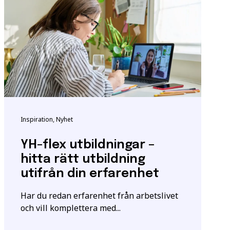
ndigheten för
tta för att säkerställa
m utbildningen.
Inspiration, Nyhet
igt
samtyckesavtalet
som
YH-flex utbildningar –
hitta rätt utbildning
utifrån din erfarenhet
Har du redan erfarenhet från arbetslivet
och vill komplettera med...