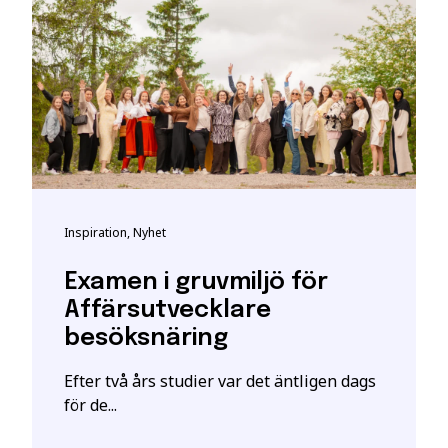
ha särskilda förkunskapskrav.
t bli registrerad som studerande på en YH-utbildning hos My
t giltigt svenskt personnummer eller samordningsnummer. De
kta personuppgifter hos myndigheten.
h vid frågor om person-/samordningsnummer se:
katteverket
eller besök deras närmaste kontor.
 är en ansökan. En intresseanmälan ger enbart mer information o
Inspiration, Nyhet
ill att YH Akademin sparar och använder mina uppgifter enl
stått.
*
Examen i gruvmiljö för
Affärsutvecklare
besöksnäring
Efter två års studier var det äntligen dags
för de...