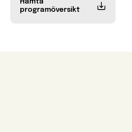
Hämta
programöversikt