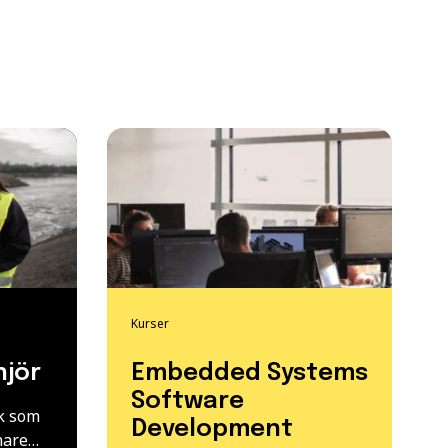
Kurser
njör
Embedded Systems
Software
ik som
Development
önare…