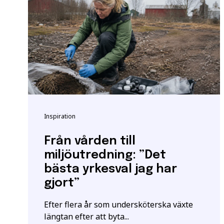
utbildningar kan också 
Vänligen notera: För at
yrkeshögskolan krävs et
att vi registrerar korre
E-post
*
För mer information oc
Samordningsnummer | S
*Observera att detta inte
Särskilda förkunskaper
Inspiration
Jag ger samtycke t
jag har läst och för
Från vården till
miljöutredning: ”Det
bästa yrkesval jag har
gjort”
Efter flera år som undersköterska växte
längtan efter att byta...