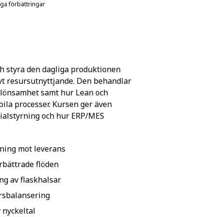
ga förbättringar
h styra den dagliga produktionen
ivt resursutnyttjande. Den behandlar
h lönsamhet samt hur Lean och
bila processer. Kursen ger även
rialstyrning och hur ERP/MES
rning mot leverans
rbättrade flöden
ng av flaskhalsar
ursbalansering
 nyckeltal