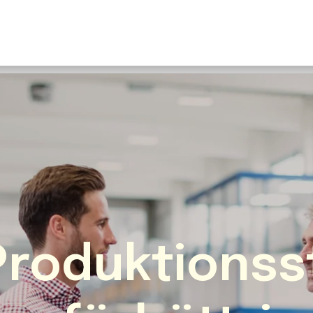
U
S
F
N
I
O
Fr
E
 Produktionss