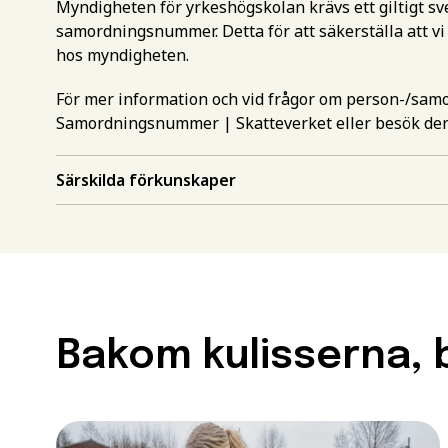
Myndigheten för yrkeshögskolan krävs ett giltigt 
samordningsnummer. Detta för att säkerställa att vi
hos myndigheten.
För mer information och vid frågor om person-/sa
Samordningsnummer | Skatteverket
eller besök de
Gör en intr
Särskilda förkunskaper
mer inform
Välj det st
utbildning
Behörighet.
Förnamn
*
Bakom kulisserna, b
utbildning
För att kunna söka till
måste ha en gymnasieex
Efternamn
*