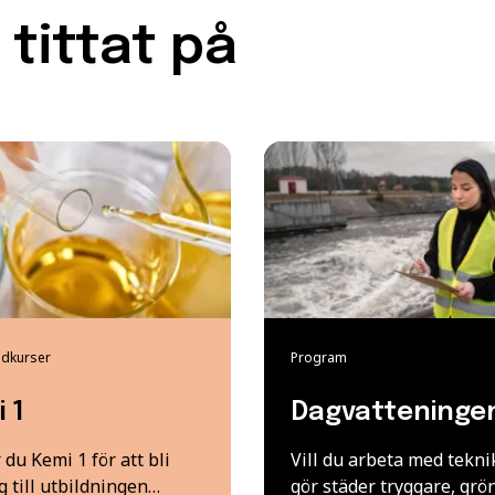
tittat på
dkurser
Program
 1
Dagvatteninge
du Kemi 1 för att bli
Vill du arbeta med tekn
g till utbildningen…
gör städer tryggare, gr