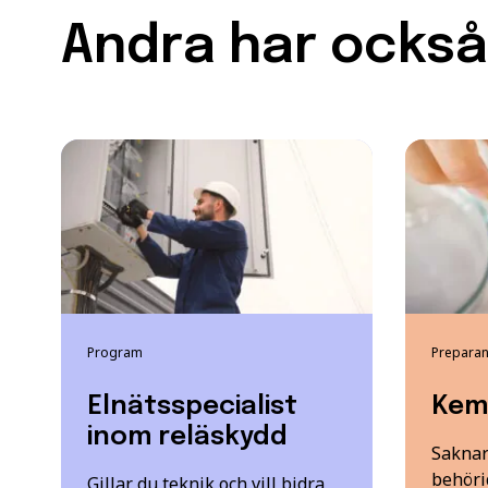
Andra har också 
Program
Preparan
Elnätsspecialist
Kemi
inom reläskydd
Saknar 
behöri
Gillar du teknik och vill bidra