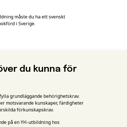
ldning måste du ha ett svenskt
förd i Sverige.
över du kunna för
pfylla grundläggande behörighetskrav.
er motsvarande kunskaper, färdigheter
ärskilda förkunskapskrav.
ande på en YH-utbildning hos