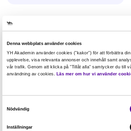
Välj det startdatum som passar
dig
Denna webbplats använder cookies
YH Akademin använder cookies ("kakor") för att förbättra din
Gör en intresseanmälan för att 
upplevelse, visa relevanta annonser och innehåll samt analy
mer information om den här
vår trafik. Genom att klicka på "Tillåt alla" samtycker du till v
utbildningen
Behörighet. Det här behöver du
användning av cookies.
Läs mer om hur vi använder cooki
kunna för att gå utbildningen
För att kunna söka till utbildningen behöver du
Förnamn
*
Inspiration, Nyhet
uppfylla grundläggande behörighetskrav. Det inneb
Samtyckesval
att du måste ha en gymnasieexamen eller
Examen i gruvmiljö för
Nödvändig
motsvarande kunskaper, färdigheter och kompetense
Affärsutvecklare besöksnäring
Vissa utbildningar kan också ha särskilda
Efternamn
*
Efter två års studier var det äntligen dags
förkunskapskrav.
Inställningar