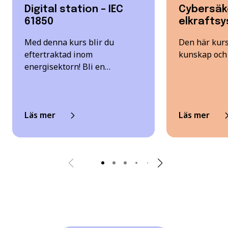
Digital station – IEC
Cybersäk
61850
elkrafts
Med denna kurs blir du
Den här kurs
eftertraktad inom
kunskap och 
energisektorn! Bli en…
Läs mer
Läs mer