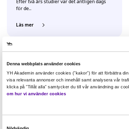
Efter två års studier var det äntligen dags
för de...
Läs mer
Välj det startdatum som passar 
Denna webbplats använder cookies
YH Akademin använder cookies ("kakor") för att förbättra din
Gör en intresseanmälan för att 
visa relevanta annonser och innehåll samt analysera vår traf
mer information om den här
klicka på "Tillåt alla" samtycker du till vår användning av co
Behörighet. Det här behöver du
om hur vi använder cookies
utbildningen
kunna för att gå utbildningen
För att kunna söka till utbildningen behöver du upp
Förnamn
*
grundläggande behörighetskrav. Det innebär att du
Samtyckesval
ha en gymnasieexamen eller motsvarande kunskape
Inspiration, Nyhet
Nödvändig