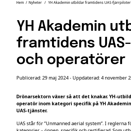
Hem
/
Nyheter
/ YH Akademin utbildar framtidens UAS-fjärrpiloter
YH Akademin utb
framtidens UAS-f
och operatörer
Publicerad: 29 maj 2024 - Uppdaterad: 4 november 
Drönarsektorn växer så att det knakar. YH-utbi
operatör inom kategori specifik
på YH Akademin 
UAS-tjänster.
UAS står för ”Unmanned aerial system”. I reglerna f
kategorier – öppen, specifik och certifierad. Som utb