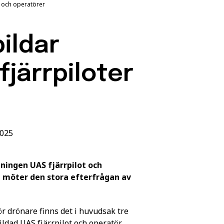
 och operatörer
ildar
järrpiloter
2025
ldningen
UAS fjärrpilot och
möter den stora efterfrågan av
ör drönare finns det i huvudsak tre
ildad UAS fjärrpilot och operatör