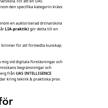
arskola. För att en UAS
inom den specifika kategorin krävs
enom en auktoriserad drönarskola
går
LIA-praktik
)
gör detta till en
h brinner för att förmedla kunskap
ig vid digitala föreläsningar och
änniskans begränsningar och
berg från
UAS INTELLIGENCE
ar kring teknik & praktiska prov.
för