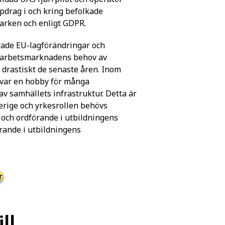
pdrag i och kring befolkade
marken och enligt GDPR.
rade EU-lagförändringar och
tt arbetsmarknadens behov av
 drastiskt de senaste åren. Inom
e var en hobby för många
av samhällets infrastruktur. Detta är
verige och yrkesrollen behövs
 och ordförande i utbildningens
rande i utbildningens
r
ll