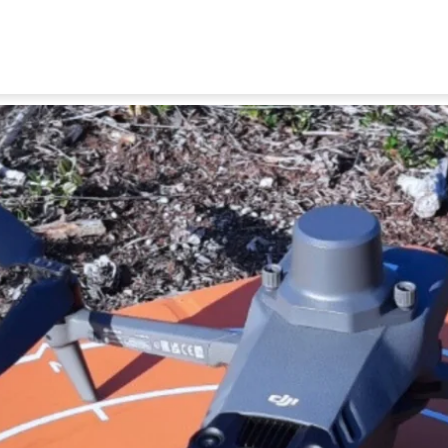
U
S
F
N
I
O
Fr
E