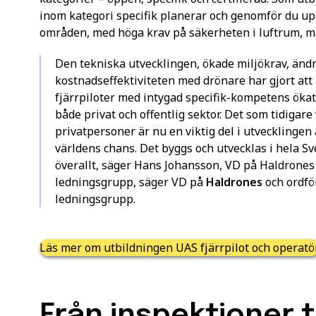
inom kategori specifik planerar och genomför du up
områden, med höga krav på säkerheten i luftrum, 
Den tekniska utvecklingen, ökade miljökrav, änd
kostnadseffektiviteten med drönare har gjort a
fjärrpiloter med intygad specifik-kompetens ökat
både privat och offentlig sektor. Det som tidigar
privatpersoner är nu en viktig del i utvecklingen 
världens chans. Det byggs och utvecklas i hela S
överallt, säger Hans Johansson, VD på Haldrones
ledningsgrupp, säger VD på
Haldrones
och ordfö
ledningsgrupp.
Läs mer om utbildningen UAS fjärrpilot och operatö
Från inspektioner ti