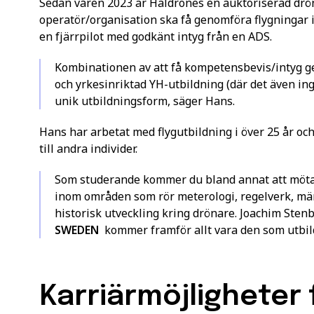
Sedan våren 2023 är Haldrones en auktoriserad drön
operatör/organisation ska få genomföra flygningar 
en fjärrpilot med godkänt intyg från en ADS.
Kombinationen av att få kompetensbevis/intyg g
och yrkesinriktad YH-utbildning (där det även in
unik utbildningsform, säger Hans.
Hans har arbetat med flygutbildning i över 25 år oc
till andra individer.
Som studerande kommer du bland annat att möta m
inom områden som rör meterologi, regelverk, m
historisk utveckling kring drönare. Joachim Sten
SWEDEN
kommer framför allt vara den som utbild
Karriärmöjligheter 