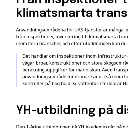
klimatsmarta tran
Användningsområdena för UAS-tjänster är många, 
från inspektioner, inventering till klimatsmarta tra
inom flera branscher, och efter utbildningen kan d
Det handlar om inspektioner inom infrastruktur o
vägar, broar, konstruktioner och stora skogsområd
beräkningsuppgifter för människan. Även transpor
användningsområde för drönare är också inom fa
kontroller på hög höjd ex. vattentorn förklarar H
YH-utbildning på d
Den 1-åriga utbildningen på YH Akademin går på dist