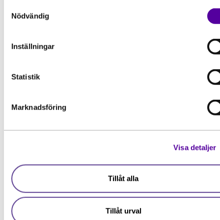
yrkesroll som behövs, säger
Samtyckesval
Nödvändig
Cathrine Dånsjö,
utbildningsledare för Tekniker
tunga maskiner och fordon.
Inställningar
Statistik
Marknadsföring
Visa detaljer
Tillåt alla
Relaterade
artiklar
Tillåt urval