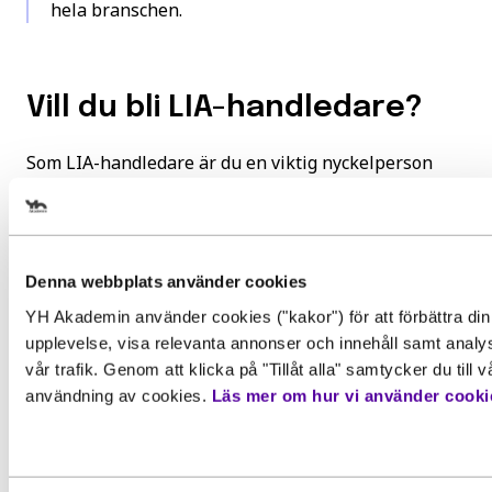
hela branschen.
Vill du bli LIA-handledare?
Som LIA-handledare är du en viktig nyckelperson
både för den studerande och för YH Akademin.
Uppdraget är både utvecklande för företaget och ger
möjlighet att lära av en potentiell medarbetare.
Denna webbplats använder cookies
Läs mer om fördelarna för företag med LIA
YH Akademin använder cookies ("kakor") för att förbättra din
upplevelse, visa relevanta annonser och innehåll samt analy
vår trafik. Genom att klicka på "Tillåt alla" samtycker du till v
användning av cookies.
Läs mer om hur vi använder cooki
LIA är din möjlighet som företag
att göra en viktig insats för att
säkerställa kompetensen i en