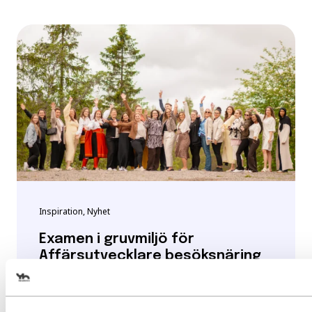
Inspiration, Nyhet
Examen i gruvmiljö för
Affärsutvecklare besöksnäring
Efter två års studier var det äntligen dags
Välj det startdatum som passar 
för de...