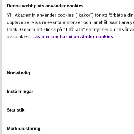
Denna webbplats använder cookies
Läs mer
YH Akademin använder cookies ("kakor") för att förbättra din
Gör en intresseanmälan för att 
upplevelse, visa relevanta annonser och innehåll samt analy
mer information om den här
trafik. Genom att klicka på "Tillåt alla" samtycker du till vår
av cookies.
Läs mer om hur vi använder cookies
utbildningen
Behörighet. Det här behöver du
kunna för att gå utbildningen
Förnamn
*
För att kunna söka till utbildningen behöver du upp
Samtyckesval
grundläggande behörighetskrav. Det innebär att du
Nödvändig
måste ha en gymnasieexamen eller motsvarande
kunskaper, färdigheter och kompetenser. Vissa
utbildningar kan också ha särskilda förkunskapskra
Inställningar
Efternamn
*
Vänligen notera: För att bli registrerad som studer
Statistik
på en YH-utbildning hos Myndigheten för
Inspiration, Nyhet
yrkeshögskolan krävs ett giltigt svenskt personnu
E-post
*
eller samordningsnummer. Detta för att säkerställa a
Marknadsföring
YH-flex utbildningar – hitta rätt
registrerar korrekta personuppgifter hos myndighe