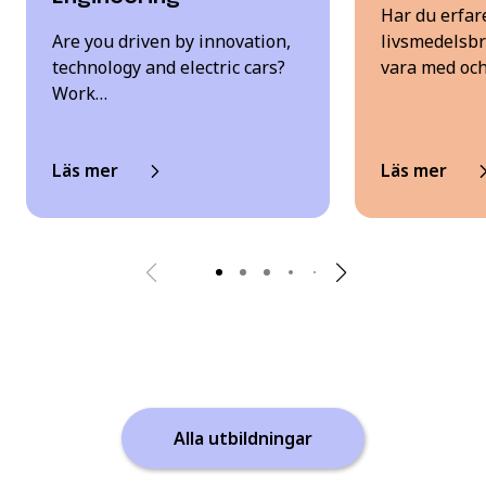
Har du erfar
Are you driven by innovation,
livsmedelsbr
technology and electric cars?
vara med oc
Work…
Läs mer
Läs mer
Alla utbildningar