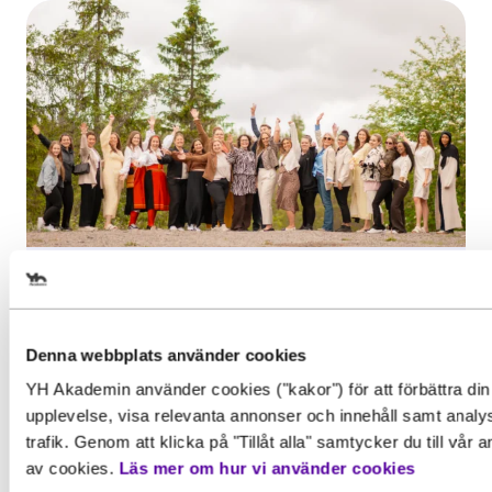
Välj det startdatum som passar 
Inspiration, Nyhet
Start 7 september 2026
Examen i gruvmiljö för
Ansökan stänger 31 augusti 2026
Denna webbplats använder cookies
Affärsutvecklare besöksnäring
Slut 2 oktober 2026
YH Akademin använder cookies ("kakor") för att förbättra din
Utgår från Distans med fysiska träffar
Efter två års studier var det äntligen dags
Gör en intresseanmälan för att 
upplevelse, visa relevanta annonser och innehåll samt analy
för de...
mer information om den här
trafik. Genom att klicka på "Tillåt alla" samtycker du till vår
Behörighet. Det här behöver du
av cookies.
Läs mer om hur vi använder cookies
utbildningen