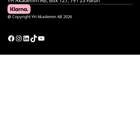
YH Akademin AB, Box 127, 791 23 Falun
@ Copyright YH Akademin AB 2026
Facebook
Instagram
LinkedIn
TikTok
YouTube